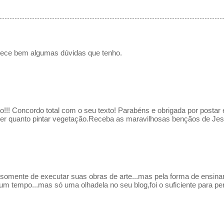
rece bem algumas dúvidas que tenho.
ão!!! Concordo total com o seu texto! Parabéns e obrigada por posta
cer quanto pintar vegetação.Receba as maravilhosas bençãos de Jesu
somente de executar suas obras de arte...mas pela forma de ensina
gum tempo...mas só uma olhadela no seu blog,foi o suficiente para p