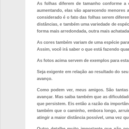
As folhas diferem de tamanho conforme a di
aumentando, elas vão aparecendo menores at
considerado é o fato das folhas serem difere
distâncias, e também uma variedade de espéc
forma mais arredondada, outra mais achatada,
As cores também variam de uma espécie para 
Assim, você irá saber o que está fazendo qua
As fotos acima servem de exemplos para esta 
Seja exigente em relação ao resultado do seu
avanço.
Como podem ver, meus amigos. São tantas a
avançar. Mas saiba também que as dificulda
que persistem. Eis então a razão da importân
também que o caminho, embora longo, arruin
atingir a maior distância possível, uma vez que
Outro detalhe muito importante que não po