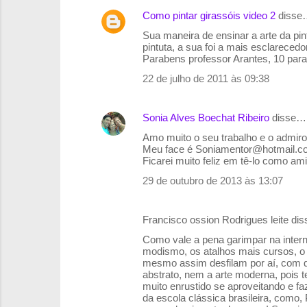
Como pintar girassóis video 2
disse
Sua maneira de ensinar a arte da pi
pintuta, a sua foi a mais esclarece
Parabens professor Arantes, 10 para
22 de julho de 2011 às 09:38
Sonia Alves Boechat Ribeiro
disse…
Amo muito o seu trabalho e o admir
Meu face é Soniamentor@hotmail.c
Ficarei muito feliz em tê-lo como am
29 de outubro de 2013 às 13:07
Francisco ossion Rodrigues leite di
Como vale a pena garimpar na intern
modismo, os atalhos mais cursos, o 
mesmo assim desfilam por aí, com q
abstrato, nem a arte moderna, pois
muito enrustido se aproveitando e f
da escola clássica brasileira, como,