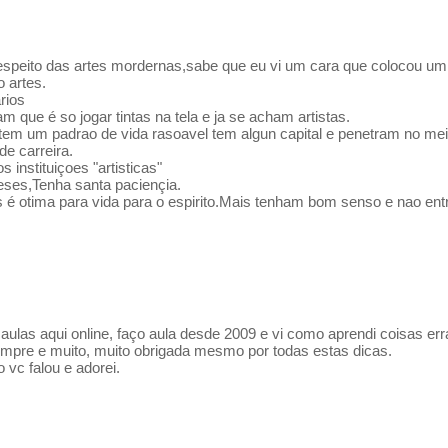
 respeito das artes mordernas,sabe que eu vi um cara que colocou 
o artes.
rios
que é so jogar tintas na tela e ja se acham artistas.
tem um padrao de vida rasoavel tem algun capital e penetram no mei
de carreira.
instituiçoes "artisticas"
ses,Tenha santa paciençia.
 é otima para vida para o espirito.Mais tenham bom senso e nao entr
ulas aqui online, faço aula desde 2009 e vi como aprendi coisas err
empre e muito, muito obrigada mesmo por todas estas dicas.
 vc falou e adorei.