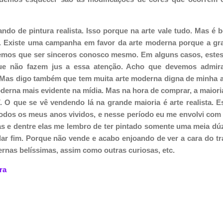
do de pintura realista. Isso porque na arte vale tudo. Mas é 
a. Existe uma campanha em favor da arte moderna porque a gr
emos que ser sinceros conosco mesmo. Em alguns casos, estes 
que não fazem jus a essa atenção. Acho que devemos admira
Mas digo também que tem muita arte moderna digna de minha 
moderna mais evidente na mídia. Mas na hora de comprar, a maior
. O que se vê vendendo lá na grande maioria é arte realista. 
odos os meus anos vividos, e nesse período eu me envolvi com t
as e dentre elas me lembro de ter pintado somente uma meia d
 fim. Porque não vende e acabo enjoando de ver a cara do trab
rnas belíssimas, assim como outras curiosas, etc.
ra