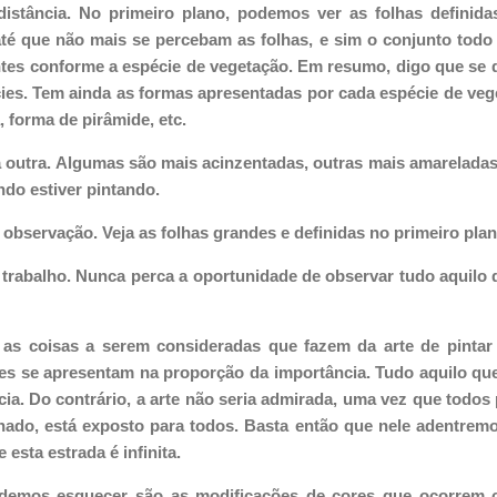
stância. No primeiro plano, podemos ver as folhas definida
é que não mais se percebam as folhas, e sim o conjunto todo 
ntes conforme a espécie de vegetação. Em resumo, digo que se d
ies. Tem ainda as formas apresentadas por cada espécie de veg
 forma de pirâmide, etc.
outra. Algumas são mais acinzentadas, outras mais amareladas, 
ndo estiver pintando.
observação. Veja as folhas grandes e definidas no primeiro pla
 trabalho. Nunca perca a oportunidade de observar tudo aquilo
s coisas a serem consideradas que fazem da arte de pintar 
des se apresentam na proporção da importância. Tudo aquilo qu
cia. Do contrário, a arte não seria admirada, uma vez que todos
ado, está exposto para todos. Basta então que nele adentre
 esta estrada é infinita.
demos esquecer são as modificações de cores que ocorrem c