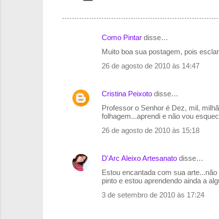
Como Pintar
disse…
C
Muito boa sua postagem, pois escla
o
26 de agosto de 2010 às 14:47
m
e
Cristina Peixoto
disse…
n
Professor o Senhor é Dez, mil, milh
t
folhagem...aprendi e não vou esque
á
26 de agosto de 2010 às 15:18
r
i
D'Arc Aleixo Artesanato
disse…
o
Estou encantada com sua arte...não 
s
pinto e estou aprendendo ainda a al
3 de setembro de 2010 às 17:24