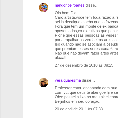
nandoribeiroartes
disse…
Ola bom Dia!
Caro artista,voce tem toda razao a
sei la decalque e acha que ta fazend
Fora que tem um monte de ex banca
aposentadas,ex exeutivos que pensam 
Pior é que essas pessoas as veses 
por atrapalhar os verdaeiros artistas 
Iso quando nao se asociam a pseudos 
que premiam esses seres cada 6 me
Nao que nao devam fazer artes artes
ufaaa!!!!
27 de dezembro de 2010 às 08:25
vera quaresma
disse…
Professor estou encantada com sua a
com vc, que deus te abençõe hj e s
Obs: passei a lixa no meu picel como
Beijinhos em seu coraçaõ.
20 de abril de 2011 às 07:33