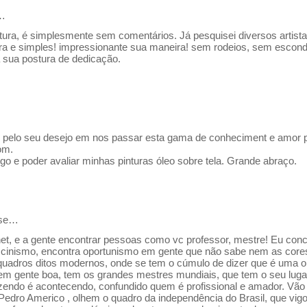
…
ntura, é simplesmente sem comentários. Já pesquisei diversos artist
dora e simples! impressionante sua maneira! sem rodeios, sem escon
 sua postura de dedicação.
o pelo seu desejo em nos passar esta gama de conheciment e amor 
om.
igo e poder avaliar minhas pinturas óleo sobre tela. Grande abraço.
sse…
et, e a gente encontrar pessoas como vc professor, mestre! Eu con
cinismo, encontra oportunismo em gente que não sabe nem as cores 
uadros ditos modernos, onde se tem o cúmulo de dizer que é uma o
 tem gente boa, tem os grandes mestres mundiais, que tem o seu lug
azendo é acontecendo, confundido quem é profissional e amador. Vão 
 Pedro Americo , olhem o quadro da independência do Brasil, que vigo