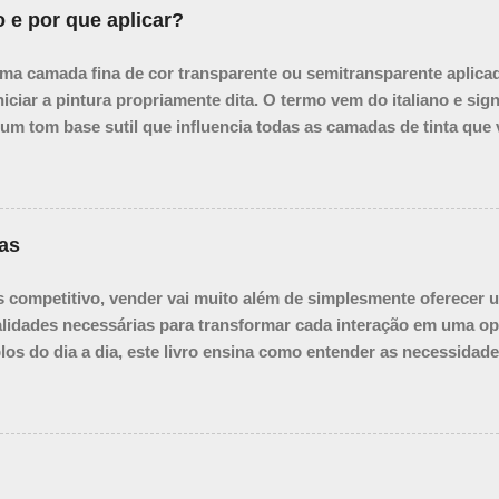
 e por que aplicar?
uma camada fina de cor transparente ou semitransparente aplica
niciar a pintura propriamente dita. O termo vem do italiano e si
m tom base sutil que influencia todas as camadas de tinta que 
m fundo unificado e ajudando a: Propósitos e Benefícios da Impri
 e dificultar a percepção das relações tonais. A imprimatura cria
e o início. Acelerar o Processo: Ao trabalhar sobre uma superfíci
te, evitando ter que cobrir grandes áreas de branco com tinta de
as
matura ...
competitivo, vender vai muito além de simplesmente oferecer u
talidades necessárias para transformar cada interação em uma op
plos do dia a dia, este livro ensina como entender as necessidade
nça. Desde a primeira abordagem até o pós-venda, você aprend
vendas, mas em clientes fiéis e promotores da sua marca. Sej
r suas habilidades, O Jogo das Vendas é o guia definitivo para 
do.