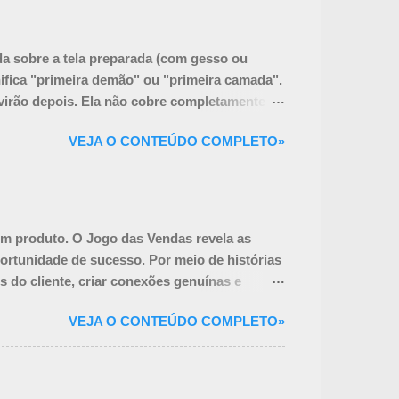
da sobre a tela preparada (com gesso ou
gnifica "primeira demão" ou "primeira camada".
virão depois. Ela não cobre completamente a
matura: Unificar a Superfície: O branco puro
VEJA O CONTEÚDO COMPLETO»
 um tom médio que torna mais fácil julgar os
e já colorida, o pintor pode alcançar a
sde o início. Influenciar as Cores
m produto. O Jogo das Vendas revela as
ortunidade de sucesso. Por meio de histórias
s do cliente, criar conexões genuínas e
erá a construir relacionamentos duradouros
VEJA O CONTEÚDO COMPLETO»
a você um novato na área ou um vendedor
alcançar resultados extraordinários e se