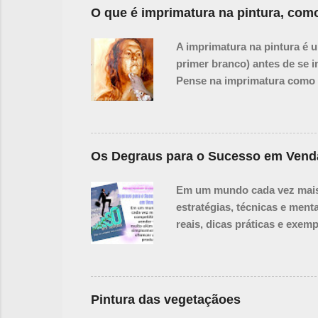
O que é imprimatura na pintura, como
A imprimatura na pintura é 
primer branco) antes de se i
Pense na imprimatura como u
tela, mas a tinge, criando u
da tela pode ser intimidante
valores de luz e sombra desd
unidade tonal mais rapidamen
Os Degraus para o Sucesso em Vend
Subsequentes: A cor da impri
Em um mundo cada vez mais 
estratégias, técnicas e men
reais, dicas práticas e exem
superar objeções com confia
que resultam não apenas em 
experiente buscando aprimora
destacar em qualquer merca
Pintura das vegetaçãoes