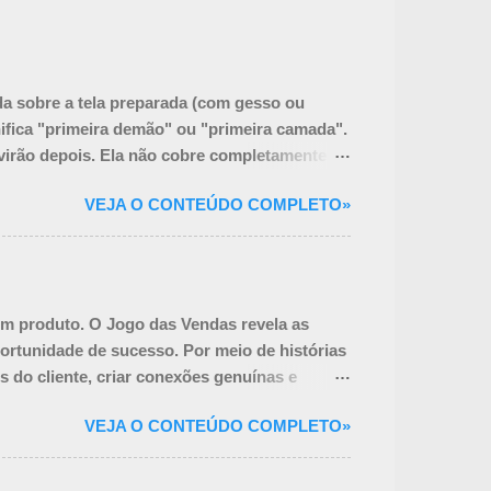
da sobre a tela preparada (com gesso ou
gnifica "primeira demão" ou "primeira camada".
virão depois. Ela não cobre completamente a
matura: Unificar a Superfície: O branco puro
VEJA O CONTEÚDO COMPLETO»
 um tom médio que torna mais fácil julgar os
e já colorida, o pintor pode alcançar a
sde o início. Influenciar as Cores
m produto. O Jogo das Vendas revela as
ortunidade de sucesso. Por meio de histórias
s do cliente, criar conexões genuínas e
erá a construir relacionamentos duradouros
VEJA O CONTEÚDO COMPLETO»
a você um novato na área ou um vendedor
alcançar resultados extraordinários e se