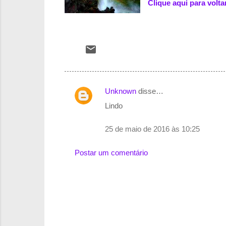
Clique aqui para volt
Unknown
disse…
C
Lindo
o
m
25 de maio de 2016 às 10:25
e
Postar um comentário
n
t
á
r
i
o