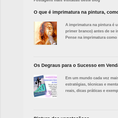
Postagens mais visitadas deste blog
O que é imprimatura na pintura, como
A imprimatura na pintura é 
primer branco) antes de se i
Pense na imprimatura como u
tela, mas a tinge, criando u
da tela pode ser intimidante
valores de luz e sombra desd
unidade tonal mais rapidamen
Os Degraus para o Sucesso em Vend
Subsequentes: A cor da impri
Em um mundo cada vez mais 
estratégias, técnicas e men
reais, dicas práticas e exem
superar objeções com confia
que resultam não apenas em 
experiente buscando aprimora
destacar em qualquer merca