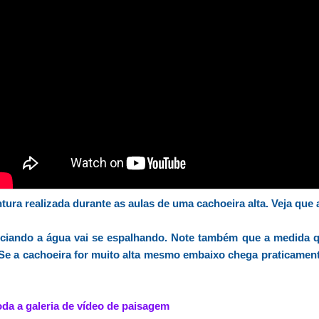
ura realizada durante as aulas de uma cachoeira alta. Veja que 
nciando a água vai se espalhando. Note também que a medida 
 Se a cachoeira for muito alta mesmo embaixo chega praticamen
oda a galeria de vídeo de paisagem