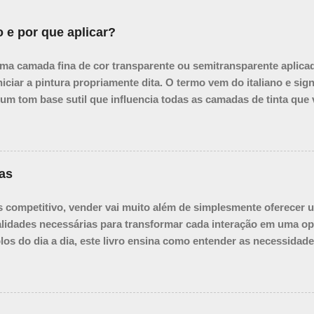
 e por que aplicar?
uma camada fina de cor transparente ou semitransparente aplica
niciar a pintura propriamente dita. O termo vem do italiano e si
m tom base sutil que influencia todas as camadas de tinta que 
m fundo unificado e ajudando a: Propósitos e Benefícios da Impri
 e dificultar a percepção das relações tonais. A imprimatura cria
e o início. Acelerar o Processo: Ao trabalhar sobre uma superfíci
te, evitando ter que cobrir grandes áreas de branco com tinta de
as
matura ...
competitivo, vender vai muito além de simplesmente oferecer u
talidades necessárias para transformar cada interação em uma op
plos do dia a dia, este livro ensina como entender as necessidade
nça. Desde a primeira abordagem até o pós-venda, você aprend
vendas, mas em clientes fiéis e promotores da sua marca. Sej
r suas habilidades, O Jogo das Vendas é o guia definitivo para 
do.