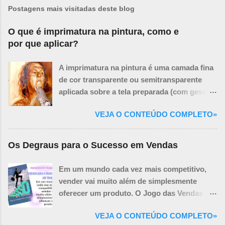
Postagens mais visitadas deste blog
O que é imprimatura na pintura, como e
por que aplicar?
A imprimatura na pintura é uma camada fina
de cor transparente ou semitransparente
aplicada sobre a tela preparada (com gesso
ou primer branco) antes de se iniciar a
VEJA O CONTEÚDO COMPLETO»
pintura propriamente dita. O termo vem do
italiano e significa "primeira demão" ou
"primeira camada". Pense na imprimatura
Os Degraus para o Sucesso em Vendas
como um tom base sutil que influencia todas
as camadas de tinta que virão depois. Ela
Em um mundo cada vez mais competitivo,
não cobre completamente a tela, mas a tinge,
vender vai muito além de simplesmente
criando um fundo unificado e ajudando a:
oferecer um produto. O Jogo das Vendas
Propósitos e Benefícios da Imprimatura:
revela as estratégias, técnicas e
Unificar a Superfície: O branco puro da tela
VEJA O CONTEÚDO COMPLETO»
mentalidades necessárias para transformar
pode ser intimidante e dificultar a percepção