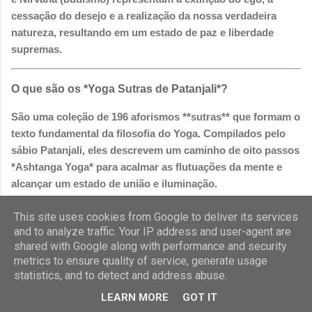
cessação do desejo e a realização da nossa verdadeira
natureza, resultando em um estado de paz e liberdade
supremas.
O que são os *Yoga Sutras de Patanjali*?
São uma coleção de 196 aforismos **sutras** que formam o
texto fundamental da filosofia do Yoga. Compilados pelo
sábio Patanjali, eles descrevem um caminho de oito passos
*Ashtanga Yoga* para acalmar as flutuações da mente e
alcançar um estado de união e iluminação.
This site uses cookies from Google to deliver its services
O que é *Ahimsa* ou não-violência?
and to analyze traffic. Your IP address and user-agent are
shared with Google along with performance and security
Ahimsa é o princípio de não causar dano a nenhum ser
metrics to ensure quality of service, generate usage
vivo, seja em pensamento, palavra ou ação. É um dos
statistics, and to detect and address abuse.
pilares éticos *Yamas* do Yoga. Mais do que apenas a
LEARN MORE
GOT IT
ausência de violência, é uma prática ativa de compaixão,