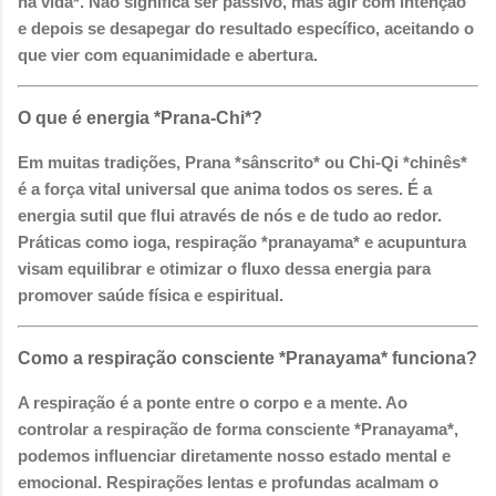
na vida*. Não significa ser passivo, mas agir com intenção
e depois se desapegar do resultado específico, aceitando o
que vier com equanimidade e abertura.
O que é energia *Prana-Chi*?
Em muitas tradições, Prana *sânscrito* ou Chi-Qi *chinês*
é a força vital universal que anima todos os seres. É a
energia sutil que flui através de nós e de tudo ao redor.
Práticas como ioga, respiração *pranayama* e acupuntura
visam equilibrar e otimizar o fluxo dessa energia para
promover saúde física e espiritual.
Como a respiração consciente *Pranayama* funciona?
A respiração é a ponte entre o corpo e a mente. Ao
controlar a respiração de forma consciente *Pranayama*,
podemos influenciar diretamente nosso estado mental e
emocional. Respirações lentas e profundas acalmam o