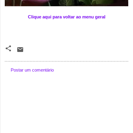
Clique aqui para voltar ao menu geral
Postar um comentário
C
o
m
e
n
t
á