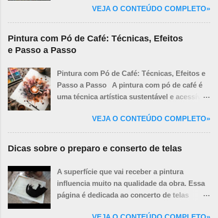
evitando ter que cobrir grandes áreas de
a construir relacionamentos duradouros que
VEJA O CONTEÚDO COMPLETO»
assim se consideram satisfeitos, e fazem
branco com tinta desde o início. Influenciar
resultam não apenas em vendas, mas em
isso nas vegetações tanto perto como nas
as Cores Subsequentes: A cor da
clientes fiéis e promotores da sua marca.
que estão mais longe.
imprimatura ...
Pintura com Pó de Café: Técnicas, Efeitos
Seja você um novato na área ou um
e Passo a Passo
vendedor experiente buscando aprimorar
suas habilidades, O Jogo das Vendas é o
Pintura com Pó de Café: Técnicas, Efeitos e
guia definitivo para alcançar resultados
Passo a Passo A pintura com pó de café é
extraordinários e se destacar em qualquer
uma técnica artística sustentável e acessível
mercado.
que produz tons sépia, marrons e
VEJA O CONTEÚDO COMPLETO»
envelhecidos, ideais para obras com ar
vintage, retratos melancólicos ou ilustrações
orgânicas. Além de ser econômica, essa
Dicas sobre o preparo e conserto de telas
abordagem une criatividade e reutilização de
um material que normalmente seria
A superfície que vai receber a pintura
descartado. 1. Materiais Necessários Pó de
influencia muito na qualidade da obra. Essa
café usado (quanto mais fino, melhor).
página é dedicada ao concerto de telas
Água quente (para dissolver o café e criar
furadas e preparo e execução da base sobre
diferentes tonalidades). Pincéis (de cerdas
VEJA O CONTEÚDO COMPLETO»