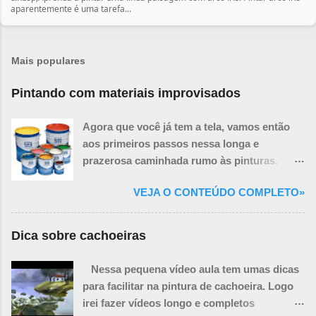
aparentemente é uma tarefa...
Mais populares
Pintando com materiais improvisados
Agora que você já tem a tela, vamos então
aos primeiros passos nessa longa e
prazerosa caminhada rumo às pinturas.
Você ainda precisará de mais algumas
VEJA O CONTEÚDO COMPLETO»
coisas necessárias para a realização de um
quadro, porém algumas delas podem ser
improvisadas.
Dica sobre cachoeiras
Nessa pequena vídeo aula tem umas dicas
para facilitar na pintura de cachoeira. Logo
irei fazer vídeos longo e completos