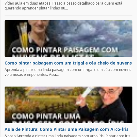
Vídeo aula em duas etapas. Passo a passo detalhado para quem está
querendo aprender pintar lindas nu...
Como pintar paisagem com um trigal e céu cheio de nuvens
Aprenda a pintar uma linda paisagem com um trigal e um céu com nuvens
volumosas e imponentes. Assi...
Aula de Pintura: Como Pintar uma Paisagem com Arco-Íris
&nbsp;Aprenda a pintar uma linda paisagem com arco íris. Pintar arco íris