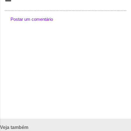
Postar um comentário
C
o
m
e
n
t
á
r
i
o
s
Veja também