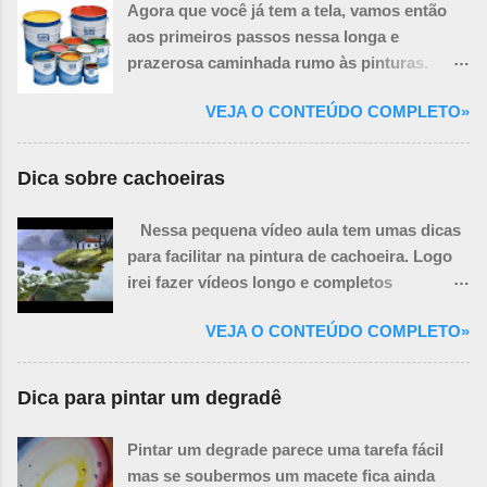
Agora que você já tem a tela, vamos então
aos primeiros passos nessa longa e
prazerosa caminhada rumo às pinturas.
Você ainda precisará de mais algumas
VEJA O CONTEÚDO COMPLETO»
coisas necessárias para a realização de um
quadro, porém algumas delas podem ser
improvisadas.
Dica sobre cachoeiras
Nessa pequena vídeo aula tem umas dicas
para facilitar na pintura de cachoeira. Logo
irei fazer vídeos longo e completos
ensinando a pintar paisagem com
VEJA O CONTEÚDO COMPLETO»
cachoeiras.
Dica para pintar um degradê
Pintar um degrade parece uma tarefa fácil
mas se soubermos um macete fica ainda