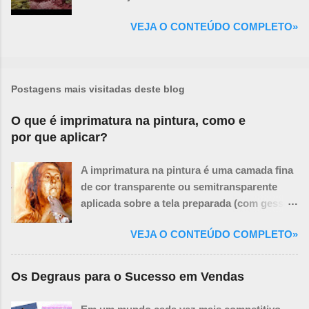
VEJA O CONTEÚDO COMPLETO»
Postagens mais visitadas deste blog
O que é imprimatura na pintura, como e
por que aplicar?
A imprimatura na pintura é uma camada fina
de cor transparente ou semitransparente
aplicada sobre a tela preparada (com gesso
ou primer branco) antes de se iniciar a
VEJA O CONTEÚDO COMPLETO»
pintura propriamente dita. O termo vem do
italiano e significa "primeira demão" ou
"primeira camada". Pense na imprimatura
Os Degraus para o Sucesso em Vendas
como um tom base sutil que influencia todas
as camadas de tinta que virão depois. Ela