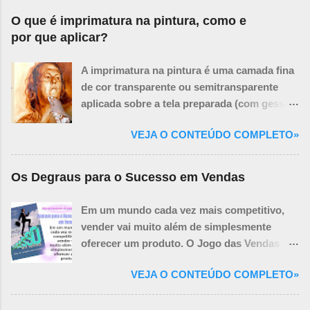
O que é imprimatura na pintura, como e
por que aplicar?
A imprimatura na pintura é uma camada fina
de cor transparente ou semitransparente
aplicada sobre a tela preparada (com gesso
ou primer branco) antes de se iniciar a
VEJA O CONTEÚDO COMPLETO»
pintura propriamente dita. O termo vem do
italiano e significa "primeira demão" ou
"primeira camada". Pense na imprimatura
Os Degraus para o Sucesso em Vendas
como um tom base sutil que influencia todas
as camadas de tinta que virão depois. Ela
Em um mundo cada vez mais competitivo,
não cobre completamente a tela, mas a tinge,
vender vai muito além de simplesmente
criando um fundo unificado e ajudando a:
oferecer um produto. O Jogo das Vendas
Propósitos e Benefícios da Imprimatura:
revela as estratégias, técnicas e
Unificar a Superfície: O branco puro da tela
VEJA O CONTEÚDO COMPLETO»
mentalidades necessárias para transformar
pode ser intimidante e dificultar a percepção
cada interação em uma oportunidade de
das relações tonais. A imprimatura cria um
sucesso. Por meio de histórias reais, dicas