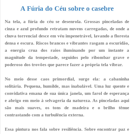
A Fúria do Céu sobre o casebre
Na tela, a fúria do céu se desenrola. Grossas pinceladas de
cinza e azul profundo retratam nuvens carregadas, de onde a
chuva torrencial desce em véu impenetrável, lavando a floresta
densa e escura. Riscos brancos e vibrantes rasgam a escuridão,
a energia crua dos raios iluminando por um instante a
magnitude da tempestade, seguidos pelo ribombar grave e
poderoso dos trovões que parece fazer a própria tela vibrar.
No meio desse caos primordial, surge ela: a cabaninha
solitária. Pequena, humilde, mas inabalável. Uma luz quente e
convidativa emana de sua única janela, um farol de esperança
e abrigo em meio à selvageria da natureza. As pinceladas aqui
são mais suaves, os tons de madeira e o brilho tênue
contrastando com a turbulência externa.
Essa pintura nos fala sobre resiliência. Sobre encontrar paz e