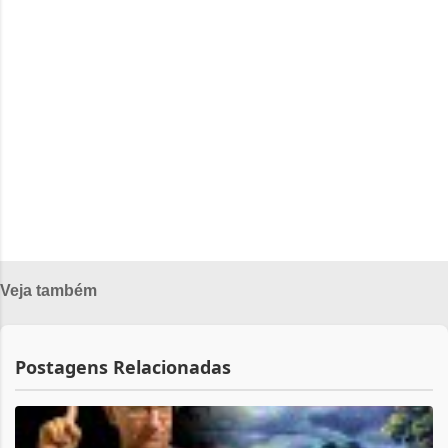
e
n
t
á
r
i
o
s
Veja também
Postagens Relacionadas