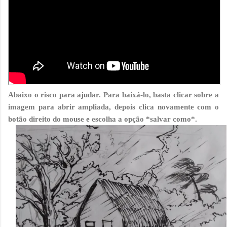
Abaixo o risco para ajudar. Para baixá-lo, basta clicar sobre a
imagem para abrir ampliada, depois clica novamente com o
botão direito do mouse e escolha a opção *salvar como*.