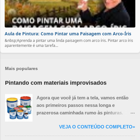
Aula de Pintura: Como Pintar uma Paisagem com Arco-Íris
&nbsp;Aprenda a pintar uma linda paisagem com arco íris. Pintar arco íris
aparentemente é uma tarefa...
Mais populares
Pintando com materiais improvisados
Agora que você já tem a tela, vamos então
aos primeiros passos nessa longa e
prazerosa caminhada rumo às pinturas.
Você ainda precisará de mais algumas
VEJA O CONTEÚDO COMPLETO»
coisas necessárias para a realização de um
quadro, porém algumas delas podem ser