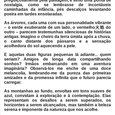
preguiçosamente pela paisagem, e sinto uma ponta de
nostalgia, como se lembrasse de incontáveis
caminhadas da infância, pés descalços levantando
poeira em tardes ensolaradas.
As árvores, cada uma com sua personalidade vibrante
– o verde exuberante de um lado, o vermelho火焰 do
outro – parecem testemunhas silenciosas de histórias
antigas. Imagino o cheiro da terra úmida após a chuva,
o canto distante dos pássaros e a sensação
acolhedora do sol aquecendo a pele.
E aquelas duas figuras pequenas lá adiante... quem
seriam? Amigos de longa data compartilhando
sonhos? Irmãos embarcando em uma aventura
imaginária? Observá-los me enche de uma doce
melancolia, lembrando-me da pureza das primeiras
amizades e da promessa infinita que o futuro parecia
carregar.
As montanhas ao fundo, envoltas em tons suaves de
azul, convidam à exploração e à contemplação. Elas
representam os desafios a serem superados, os
horizontes a serem alcançados, mas também a beleza
serena e imponente da natureza que nos acolhe.