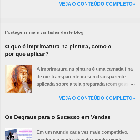
VEJA O CONTEÚDO COMPLETO»
Postagens mais visitadas deste blog
O que é imprimatura na pintura, como e
por que aplicar?
A imprimatura na pintura é uma camada fina
de cor transparente ou semitransparente
aplicada sobre a tela preparada (com gesso
ou primer branco) antes de se iniciar a
VEJA O CONTEÚDO COMPLETO»
pintura propriamente dita. O termo vem do
italiano e significa "primeira demão" ou
"primeira camada". Pense na imprimatura
Os Degraus para o Sucesso em Vendas
como um tom base sutil que influencia todas
as camadas de tinta que virão depois. Ela
Em um mundo cada vez mais competitivo,
não cobre completamente a tela, mas a tinge,
vender vai muito além de simplesmente