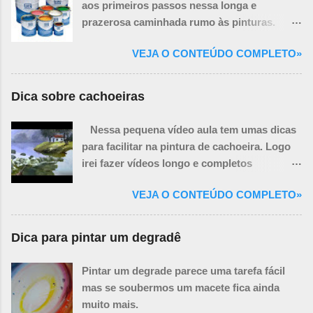
aos primeiros passos nessa longa e
prazerosa caminhada rumo às pinturas.
Você ainda precisará de mais algumas
VEJA O CONTEÚDO COMPLETO»
coisas necessárias para a realização de um
quadro, porém algumas delas podem ser
improvisadas.
Dica sobre cachoeiras
Nessa pequena vídeo aula tem umas dicas
para facilitar na pintura de cachoeira. Logo
irei fazer vídeos longo e completos
ensinando a pintar paisagem com
VEJA O CONTEÚDO COMPLETO»
cachoeiras.
Dica para pintar um degradê
Pintar um degrade parece uma tarefa fácil
mas se soubermos um macete fica ainda
muito mais.