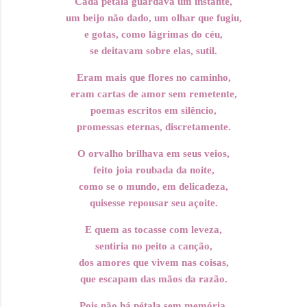
Cada pétala guardava um instante,
um beijo não dado, um olhar que fugiu,
e gotas, como lágrimas do céu,
se deitavam sobre elas, sutil.
Eram mais que flores no caminho,
eram cartas de amor sem remetente,
poemas escritos em silêncio,
promessas eternas, discretamente.
O orvalho brilhava em seus veios,
feito joia roubada da noite,
como se o mundo, em delicadeza,
quisesse repousar seu açoite.
E quem as tocasse com leveza,
sentiria no peito a canção,
dos amores que vivem nas coisas,
que escapam das mãos da razão.
Pois não há pétala sem memória,