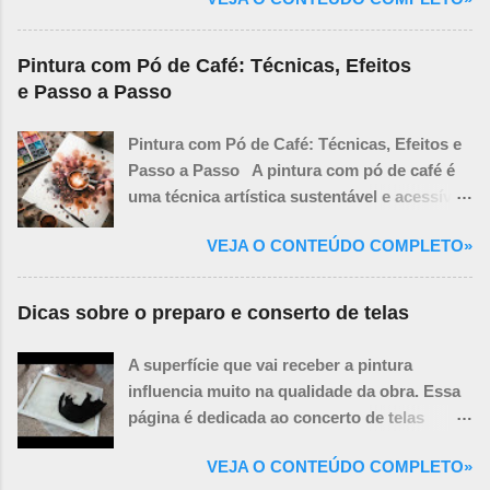
assim se consideram satisfeitos, e fazem
branco com tinta desde o início. Influenciar
resultam não apenas em vendas, mas em
isso nas vegetações tanto perto como nas
as Cores Subsequentes: A cor da
clientes fiéis e promotores da sua marca.
que estão mais longe.
imprimatura ...
Pintura com Pó de Café: Técnicas, Efeitos
Seja você um novato na área ou um
e Passo a Passo
vendedor experiente buscando aprimorar
suas habilidades, O Jogo das Vendas é o
Pintura com Pó de Café: Técnicas, Efeitos e
guia definitivo para alcançar resultados
Passo a Passo A pintura com pó de café é
extraordinários e se destacar em qualquer
uma técnica artística sustentável e acessível
mercado.
que produz tons sépia, marrons e
VEJA O CONTEÚDO COMPLETO»
envelhecidos, ideais para obras com ar
vintage, retratos melancólicos ou ilustrações
orgânicas. Além de ser econômica, essa
Dicas sobre o preparo e conserto de telas
abordagem une criatividade e reutilização de
um material que normalmente seria
A superfície que vai receber a pintura
descartado. 1. Materiais Necessários Pó de
influencia muito na qualidade da obra. Essa
café usado (quanto mais fino, melhor).
página é dedicada ao concerto de telas
Água quente (para dissolver o café e criar
furadas e preparo e execução da base sobre
diferentes tonalidades). Pincéis (de cerdas
VEJA O CONTEÚDO COMPLETO»
a lona da tela para pintar. No vídeo, eu não
macias para detalhes ou mais grossos para