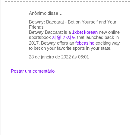
Anônimo disse…
C
Betway: Baccarat - Bet on Yourself and Your
o
Friends
Betway Baccarat is a
1xbet korean
new online
m
sportsbook
제왕 카지노
that launched back in
e
2017. Betway offers an
febcasino
exciting way
to bet on your favorite sports in your state.
n
28 de janeiro de 2022 às 06:01
t
á
Postar um comentário
r
i
o
s