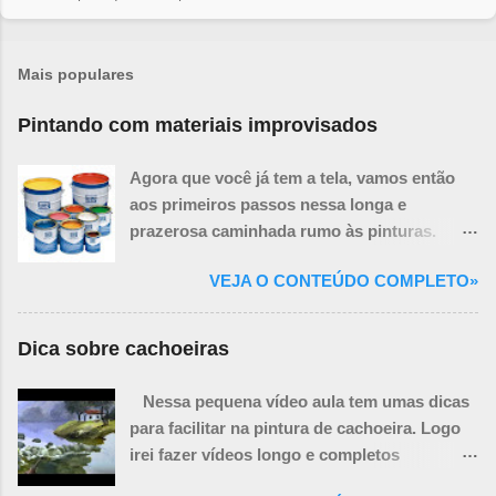
Mais populares
Pintando com materiais improvisados
Agora que você já tem a tela, vamos então
aos primeiros passos nessa longa e
prazerosa caminhada rumo às pinturas.
Você ainda precisará de mais algumas
VEJA O CONTEÚDO COMPLETO»
coisas necessárias para a realização de um
quadro, porém algumas delas podem ser
improvisadas.
Dica sobre cachoeiras
Nessa pequena vídeo aula tem umas dicas
para facilitar na pintura de cachoeira. Logo
irei fazer vídeos longo e completos
ensinando a pintar paisagem com