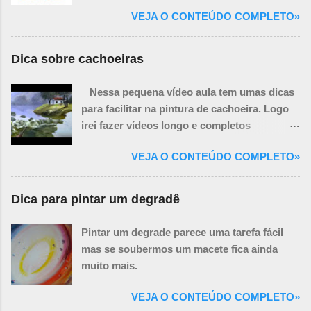
Você ainda precisará de mais algumas
VEJA O CONTEÚDO COMPLETO»
coisas necessárias para a realização de um
quadro, porém algumas delas podem ser
improvisadas.
Dica sobre cachoeiras
Nessa pequena vídeo aula tem umas dicas
para facilitar na pintura de cachoeira. Logo
irei fazer vídeos longo e completos
ensinando a pintar paisagem com
VEJA O CONTEÚDO COMPLETO»
cachoeiras.
Dica para pintar um degradê
Pintar um degrade parece uma tarefa fácil
mas se soubermos um macete fica ainda
muito mais.
VEJA O CONTEÚDO COMPLETO»