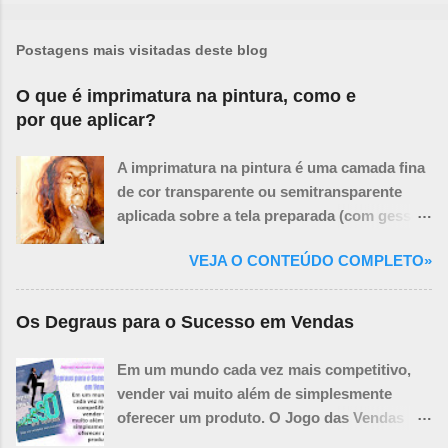
Postagens mais visitadas deste blog
O que é imprimatura na pintura, como e
por que aplicar?
A imprimatura na pintura é uma camada fina
de cor transparente ou semitransparente
aplicada sobre a tela preparada (com gesso
ou primer branco) antes de se iniciar a
VEJA O CONTEÚDO COMPLETO»
pintura propriamente dita. O termo vem do
italiano e significa "primeira demão" ou
"primeira camada". Pense na imprimatura
Os Degraus para o Sucesso em Vendas
como um tom base sutil que influencia todas
as camadas de tinta que virão depois. Ela
Em um mundo cada vez mais competitivo,
não cobre completamente a tela, mas a tinge,
vender vai muito além de simplesmente
criando um fundo unificado e ajudando a:
oferecer um produto. O Jogo das Vendas
Propósitos e Benefícios da Imprimatura:
revela as estratégias, técnicas e