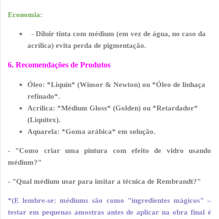
Economia:
- Diluir tinta com médium (em vez de água, no caso da
acrílica) evita perda de pigmentação.
6. Recomendações de Produtos
Óleo
: *Liquin* (Winsor & Newton) ou *Óleo de linhaça
refinado*.
Acrílica
: *Médium Gloss* (Golden) ou *Retardador*
(Liquitex).
Aquarela
: *Goma arábica* em solução.
- "Como criar uma pintura com efeito de vidro usando
médium?"
- "Qual médium usar para imitar a técnica de Rembrandt?"
*(E lembre-se: médiums são como "ingredientes mágicos" –
testar em pequenas amostras antes de aplicar na obra final é