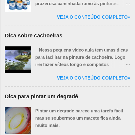
prazerosa caminhada rumo às pinturas.
Você ainda precisará de mais algumas
VEJA O CONTEÚDO COMPLETO»
coisas necessárias para a realização de um
quadro, porém algumas delas podem ser
improvisadas.
Dica sobre cachoeiras
Nessa pequena vídeo aula tem umas dicas
para facilitar na pintura de cachoeira. Logo
irei fazer vídeos longo e completos
ensinando a pintar paisagem com
VEJA O CONTEÚDO COMPLETO»
cachoeiras.
Dica para pintar um degradê
Pintar um degrade parece uma tarefa fácil
mas se soubermos um macete fica ainda
muito mais.