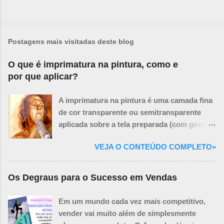
Postagens mais visitadas deste blog
O que é imprimatura na pintura, como e
por que aplicar?
A imprimatura na pintura é uma camada fina
de cor transparente ou semitransparente
aplicada sobre a tela preparada (com gesso
ou primer branco) antes de se iniciar a
VEJA O CONTEÚDO COMPLETO»
pintura propriamente dita. O termo vem do
italiano e significa "primeira demão" ou
"primeira camada". Pense na imprimatura
Os Degraus para o Sucesso em Vendas
como um tom base sutil que influencia todas
as camadas de tinta que virão depois. Ela
Em um mundo cada vez mais competitivo,
não cobre completamente a tela, mas a tinge,
vender vai muito além de simplesmente
criando um fundo unificado e ajudando a: